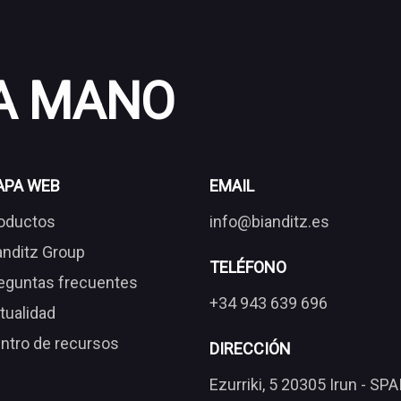
 A MANO
APA WEB
EMAIL
oductos
info@bianditz.es
anditz Group
TELÉFONO
eguntas frecuentes
+34 943 639 696
tualidad
ntro de recursos
DIRECCIÓN
Ezurriki, 5 20305 Irun - SPA