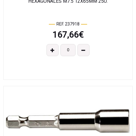
HEXAGONALES M7.5 12X65MM 25U.
REF. 237918
167,66
€