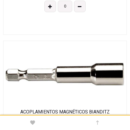
ACOPLAMIENTOS MAGNÉTICOS BIANDITZ
HEXAGONALES M4 7X65MM 1U. CON COLGADOR