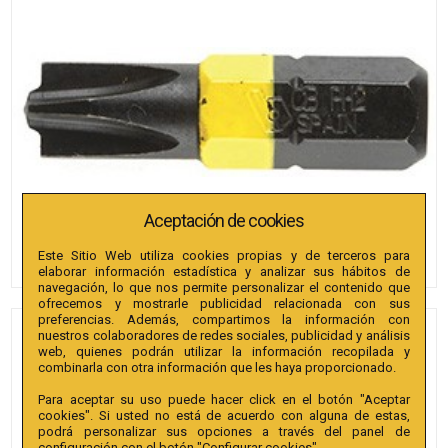
Aceptación de cookies
Este Sitio Web utiliza cookies propias y de terceros para
elaborar información estadística y analizar sus hábitos de
navegación, lo que nos permite personalizar el contenido que
ofrecemos y mostrarle publicidad relacionada con sus
preferencias. Además, compartimos la información con
nuestros colaboradores de redes sociales, publicidad y análisis
PUNTAS COMBI BIANDITZ PH
web, quienes podrán utilizar la información recopilada y
2 - RECTA 25+50MM 1/4" 2U.
combinarla con otra información que les haya proporcionado.
Para aceptar su uso puede hacer click en el botón "Aceptar
Referencia
:
236134
cookies". Si usted no está de acuerdo con alguna de estas,
podrá personalizar sus opciones a través del panel de
Colección
:
Surtido MC Combi PH2+Recta 25 y 50 mm.
configuración con el botón "Configurar cookies".