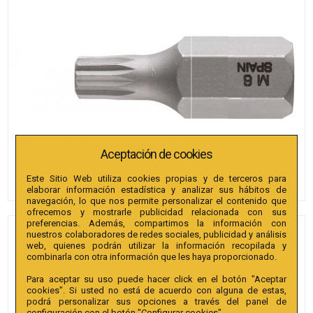
Aceptación de cookies
Este Sitio Web utiliza cookies propias y de terceros para
elaborar información estadística y analizar sus hábitos de
navegación, lo que nos permite personalizar el contenido que
ofrecemos y mostrarle publicidad relacionada con sus
preferencias. Además, compartimos la información con
nuestros colaboradores de redes sociales, publicidad y análisis
PUNTAS BIANDITZ XZN M5 X
web, quienes podrán utilizar la información recopilada y
30MM 10MM 25U.
combinarla con otra información que les haya proporcionado.
Para aceptar su uso puede hacer click en el botón "Aceptar
Referencia
:
242701
cookies". Si usted no está de acuerdo con alguna de estas,
podrá personalizar sus opciones a través del panel de
Colección
:
Punta XZN Hex. conductor 10mm extra
configuración con el botón "Configurar cookies".