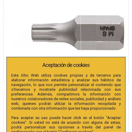
Aceptación de cookies
Este Sitio Web utiliza cookies propias y de terceros para
elaborar información estadística y analizar sus hábitos de
navegación, lo que nos permite personalizar el contenido que
ofrecemos y mostrarle publicidad relacionada con sus
preferencias. Además, compartimos la información con
nuestros colaboradores de redes sociales, publicidad y análisis
PUNTAS BIANDITZ XZN M12 X
web, quienes podrán utilizar la información recopilada y
30MM 10MM 2U.
combinarla con otra información que les haya proporcionado.
Para aceptar su uso puede hacer click en el botón "Aceptar
Referencia
:
242725
cookies". Si usted no está de acuerdo con alguna de estas,
podrá personalizar sus opciones a través del panel de
Colección
:
Punta XZN Hex. conductor 10mm extra
configuración con el botón "Configurar cookies".