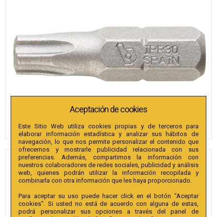
Aceptación de cookies
Este Sitio Web utiliza cookies propias y de terceros para
elaborar información estadística y analizar sus hábitos de
navegación, lo que nos permite personalizar el contenido que
ofrecemos y mostrarle publicidad relacionada con sus
preferencias. Además, compartimos la información con
PUNTAS BIANDITZ TX
nuestros colaboradores de redes sociales, publicidad y análisis
web, quienes podrán utilizar la información recopilada y
SEGURIDAD 30 X 25MM 1/4"
combinarla con otra información que les haya proporcionado.
EXTRA 50U.
Para aceptar su uso puede hacer click en el botón "Aceptar
cookies". Si usted no está de acuerdo con alguna de estas,
Referencia
:
238166
podrá personalizar sus opciones a través del panel de