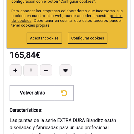
configuración con el botón "Configurar cookies".
Colección
:
Punta TX Tamper 25mm 1/4" Extra.
Para conocer las empresas colaboradoras que incorporan sus
EAN13
:
cookies en nuestro sitio web, puede acceder a nuestra
política
de cookies
. Debe tener en cuenta, que estos terceros pueden
tener cookies propias.
Aceptar cookies
Configurar cookies
165,84
€
Volver atrás
Características
:
Las puntas de la serie EXTRA DURA Bianditz están
diseñadas y fabricadas para un uso profesional