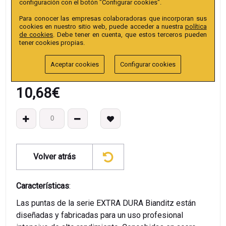
configuración con el botón "Configurar cookies".
Colección
:
Punta TX Tamper 25mm 1/4" Extra.
Para conocer las empresas colaboradoras que incorporan sus
EAN13
:
cookies en nuestro sitio web, puede acceder a nuestra
política
de cookies
. Debe tener en cuenta, que estos terceros pueden
tener cookies propias.
Aceptar cookies
Configurar cookies
10,68
€
Volver atrás
Características
:
Las puntas de la serie EXTRA DURA Bianditz están
diseñadas y fabricadas para un uso profesional