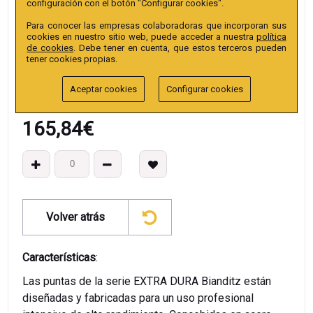
configuración con el botón "Configurar cookies".
Colección
:
Punta TX Tamper 25mm 1/4" Extra.
Para conocer las empresas colaboradoras que incorporan sus
EAN13
:
cookies en nuestro sitio web, puede acceder a nuestra
política
de cookies
. Debe tener en cuenta, que estos terceros pueden
tener cookies propias.
Aceptar cookies
Configurar cookies
165,84
€
Volver atrás
Características
:
Las puntas de la serie EXTRA DURA Bianditz están
diseñadas y fabricadas para un uso profesional