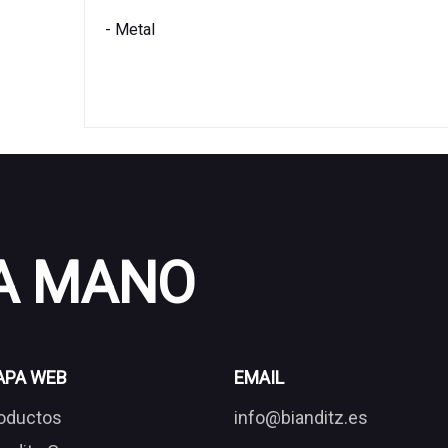
- Metal
 A MANO
APA WEB
EMAIL
oductos
info@bianditz.es