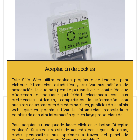
Aceptación de cookies
Este Sitio Web utiliza cookies propias y de terceros para
elaborar información estadística y analizar sus hábitos de
navegación, lo que nos permite personalizar el contenido que
ofrecemos y mostrarle publicidad relacionada con sus
preferencias. Además, compartimos la información con
nuestros colaboradores de redes sociales, publicidad y análisis
PUNTAS BIANDITZ TX 60 X
web, quienes podrán utilizar la información recopilada y
35MM 5/16" 25U.
combinarla con otra información que les haya proporcionado.
Para aceptar su uso puede hacer click en el botón "Aceptar
Referencia
:
241161
cookies". Si usted no está de acuerdo con alguna de estas,
podrá personalizar sus opciones a través del panel de
Colección
:
Punta TX 35mm 5/16"" extra
configuración con el botón "Configurar cookies".