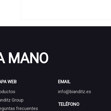
 A MANO
APA WEB
EMAIL
oductos
info@bianditz.es
anditz Group
TELÉFONO
eguntas frecuentes