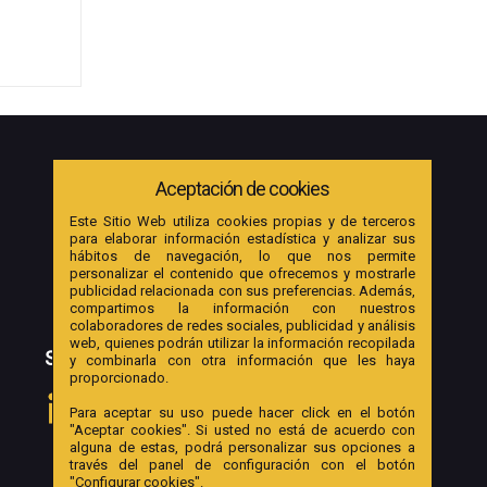
Aceptación de cookies
Este Sitio Web utiliza cookies propias y de terceros
para elaborar información estadística y analizar sus
hábitos de navegación, lo que nos permite
personalizar el contenido que ofrecemos y mostrarle
publicidad relacionada con sus preferencias. Además,
compartimos la información con nuestros
colaboradores de redes sociales, publicidad y análisis
web, quienes podrán utilizar la información recopilada
SOCIAL
y combinarla con otra información que les haya
proporcionado.
Para aceptar su uso puede hacer click en el botón
"Aceptar cookies". Si usted no está de acuerdo con
alguna de estas, podrá personalizar sus opciones a
través del panel de configuración con el botón
"Configurar cookies".