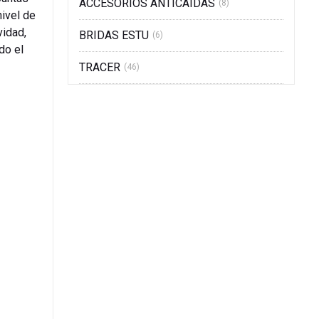
ACCESORIOS ANTICAIDAS
(8)
nivel de
vidad,
BRIDAS ESTU
(6)
do el
TRACER
(46)