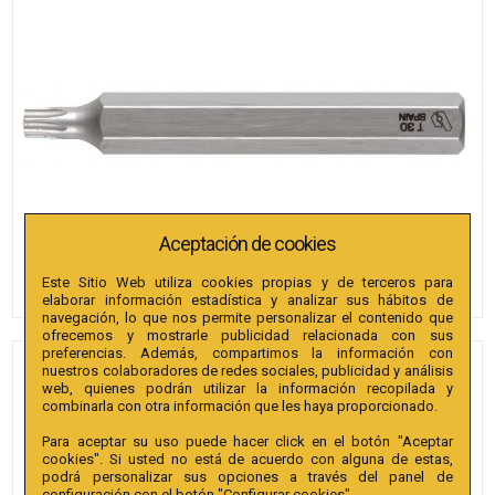
Aceptación de cookies
Este Sitio Web utiliza cookies propias y de terceros para
elaborar información estadística y analizar sus hábitos de
navegación, lo que nos permite personalizar el contenido que
ofrecemos y mostrarle publicidad relacionada con sus
preferencias. Además, compartimos la información con
nuestros colaboradores de redes sociales, publicidad y análisis
PUNTAS BIANDITZ TX 55 X
web, quienes podrán utilizar la información recopilada y
30MM 10MM 2U.
combinarla con otra información que les haya proporcionado.
Para aceptar su uso puede hacer click en el botón "Aceptar
Referencia
:
242108
cookies". Si usted no está de acuerdo con alguna de estas,
podrá personalizar sus opciones a través del panel de
Colección
:
Punta TX Hex. conductor 10mm extra
configuración con el botón "Configurar cookies".