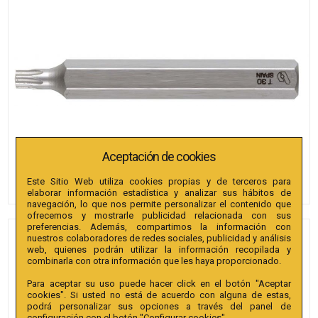
Aceptación de cookies
Este Sitio Web utiliza cookies propias y de terceros para
elaborar información estadística y analizar sus hábitos de
navegación, lo que nos permite personalizar el contenido que
ofrecemos y mostrarle publicidad relacionada con sus
preferencias. Además, compartimos la información con
nuestros colaboradores de redes sociales, publicidad y análisis
PUNTAS BIANDITZ TX 50 X
web, quienes podrán utilizar la información recopilada y
72MM 10MM 2U.
combinarla con otra información que les haya proporcionado.
Para aceptar su uso puede hacer click en el botón "Aceptar
Referencia
:
242113
cookies". Si usted no está de acuerdo con alguna de estas,
podrá personalizar sus opciones a través del panel de
Colección
:
Punta TX Hex. conductor 10mm extra
configuración con el botón "Configurar cookies".