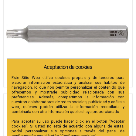
Aceptación de cookies
Este Sitio Web utiliza cookies propias y de terceros para
elaborar información estadística y analizar sus hábitos de
navegación, lo que nos permite personalizar el contenido que
ofrecemos y mostrarle publicidad relacionada con sus
preferencias. Además, compartimos la información con
nuestros colaboradores de redes sociales, publicidad y análisis
PUNTAS BIANDITZ TX 50 X
web, quienes podrán utilizar la información recopilada y
72MM 10MM 25U.
combinarla con otra información que les haya proporcionado.
Para aceptar su uso puede hacer click en el botón "Aceptar
Referencia
:
242134
cookies". Si usted no está de acuerdo con alguna de estas,
podrá personalizar sus opciones a través del panel de
Colección
:
Punta TX Hex. conductor 10mm extra
configuración con el botón "Configurar cookies".