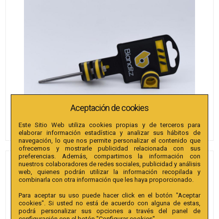
Aceptación de cookies
Este Sitio Web utiliza cookies propias y de terceros para
elaborar información estadística y analizar sus hábitos de
navegación, lo que nos permite personalizar el contenido que
ofrecemos y mostrarle publicidad relacionada con sus
preferencias. Además, compartimos la información con
nuestros colaboradores de redes sociales, publicidad y análisis
PUNTAS BIANDITZ TX 40 X
web, quienes podrán utilizar la información recopilada y
75MM 1/4" EXTRA 1U.
combinarla con otra información que les haya proporcionado.
Para aceptar su uso puede hacer click en el botón "Aceptar
Referencia
:
240137
cookies". Si usted no está de acuerdo con alguna de estas,
podrá personalizar sus opciones a través del panel de
Colección
:
Punta TX 75mm 1/4" Extra.
configuración con el botón "Configurar cookies".