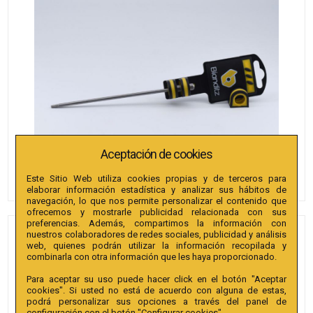
Aceptación de cookies
Este Sitio Web utiliza cookies propias y de terceros para
elaborar información estadística y analizar sus hábitos de
navegación, lo que nos permite personalizar el contenido que
ofrecemos y mostrarle publicidad relacionada con sus
preferencias. Además, compartimos la información con
nuestros colaboradores de redes sociales, publicidad y análisis
PUNTAS BIANDITZ TX 40 X
web, quienes podrán utilizar la información recopilada y
150MM 1/4" EXTRA 1U.
combinarla con otra información que les haya proporcionado.
Para aceptar su uso puede hacer click en el botón "Aceptar
Referencia
:
240187
cookies". Si usted no está de acuerdo con alguna de estas,
podrá personalizar sus opciones a través del panel de
Colección
:
Punta TX 150mm 1/4" Extra.
configuración con el botón "Configurar cookies".