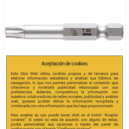
Aceptación de cookies
Este Sitio Web utiliza cookies propias y de terceros para
elaborar información estadística y analizar sus hábitos de
navegación, lo que nos permite personalizar el contenido que
ofrecemos y mostrarle publicidad relacionada con sus
preferencias. Además, compartimos la información con
nuestros colaboradores de redes sociales, publicidad y análisis
PUNTAS BIANDITZ TX 40 X
web, quienes podrán utilizar la información recopilada y
100MM 1/4" EXTRA 50U.
combinarla con otra información que les haya proporcionado.
Para aceptar su uso puede hacer click en el botón "Aceptar
Referencia
:
240197
cookies". Si usted no está de acuerdo con alguna de estas,
podrá personalizar sus opciones a través del panel de
Colección
:
Punta TX 100mm 1/4" Extra.
configuración con el botón "Configurar cookies".