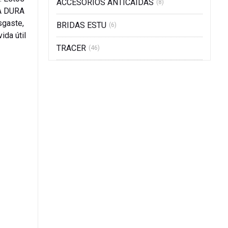
ACCESORIOS ANTICAIDAS
(8)
RA DURA
sgaste,
BRIDAS ESTU
(6)
ida útil
TRACER
(46)