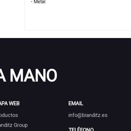
- Metal
 A MANO
APA WEB
EMAIL
oductos
info@bianditz.es
anditz Group
TELÉFONO