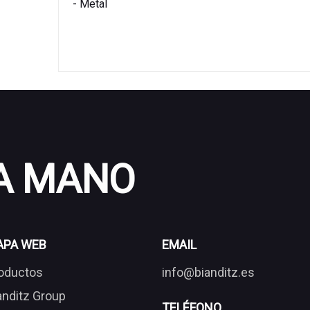
- Metal
 A MANO
APA WEB
EMAIL
oductos
info@bianditz.es
anditz Group
TELÉFONO