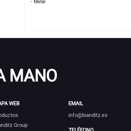
- Metal
 A MANO
APA WEB
EMAIL
oductos
info@bianditz.es
anditz Group
TELÉFONO