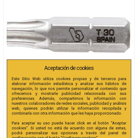
Aceptación de cookies
Este Sitio Web utiliza cookies propias y de terceros para
elaborar información estadística y analizar sus hábitos de
navegación, lo que nos permite personalizar el contenido que
ofrecemos y mostrarle publicidad relacionada con sus
preferencias. Además, compartimos la información con
nuestros colaboradores de redes sociales, publicidad y análisis
PUNTAS BIANDITZ TX 15 X
web, quienes podrán utilizar la información recopilada y
25MM 1/4" EXTRA 5U.
combinarla con otra información que les haya proporcionado.
Para aceptar su uso puede hacer click en el botón "Aceptar
Referencia
:
238714
cookies". Si usted no está de acuerdo con alguna de estas,
podrá personalizar sus opciones a través del panel de
Colección
:
Punta TX 25mm 1/4" Extra.
configuración con el botón "Configurar cookies".