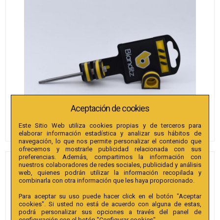
Aceptación de cookies
Este Sitio Web utiliza cookies propias y de terceros para
elaborar información estadística y analizar sus hábitos de
navegación, lo que nos permite personalizar el contenido que
ofrecemos y mostrarle publicidad relacionada con sus
preferencias. Además, compartimos la información con
nuestros colaboradores de redes sociales, publicidad y análisis
PUNTAS BIANDITZ TX 10 X
web, quienes podrán utilizar la información recopilada y
75MM 1/4" EXTRA 1U.
combinarla con otra información que les haya proporcionado.
Para aceptar su uso puede hacer click en el botón "Aceptar
Referencia
:
240131
cookies". Si usted no está de acuerdo con alguna de estas,
podrá personalizar sus opciones a través del panel de
Colección
:
Punta TX 75mm 1/4" Extra.
configuración con el botón "Configurar cookies".