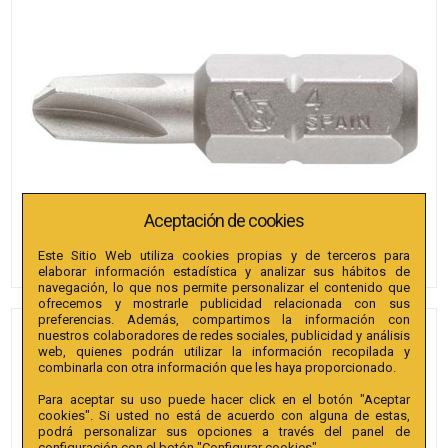
Aceptación de cookies
Este Sitio Web utiliza cookies propias y de terceros para
elaborar información estadística y analizar sus hábitos de
navegación, lo que nos permite personalizar el contenido que
ofrecemos y mostrarle publicidad relacionada con sus
preferencias. Además, compartimos la información con
nuestros colaboradores de redes sociales, publicidad y análisis
PUNTAS BIANDITZ T.WING 6 X
web, quienes podrán utilizar la información recopilada y
25MM 1/4" EXTRA 10U.
combinarla con otra información que les haya proporcionado.
Para aceptar su uso puede hacer click en el botón "Aceptar
Referencia
:
240036
cookies". Si usted no está de acuerdo con alguna de estas,
podrá personalizar sus opciones a través del panel de
Colección
:
Punta T.Wing 25mm 1/4" Extra.
configuración con el botón "Configurar cookies".