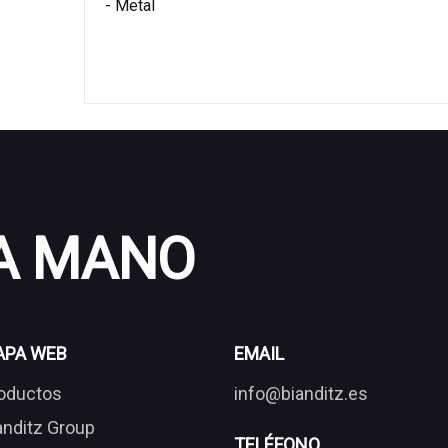
- Metal
 A MANO
APA WEB
EMAIL
oductos
info@bianditz.es
anditz Group
TELÉFONO