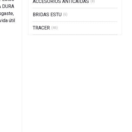
ACCESORIOS ANTICAIDAS
(8)
RA DURA
sgaste,
BRIDAS ESTU
(6)
ida útil
TRACER
(46)