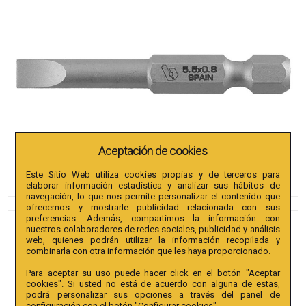
Aceptación de cookies
Este Sitio Web utiliza cookies propias y de terceros para
elaborar información estadística y analizar sus hábitos de
navegación, lo que nos permite personalizar el contenido que
ofrecemos y mostrarle publicidad relacionada con sus
preferencias. Además, compartimos la información con
nuestros colaboradores de redes sociales, publicidad y análisis
PUNTAS BIANDITZ RECTA 8 X
web, quienes podrán utilizar la información recopilada y
1.6 X 50MM 1/4" EXTRA 25U.
combinarla con otra información que les haya proporcionado.
Para aceptar su uso puede hacer click en el botón "Aceptar
Referencia
:
239080
cookies". Si usted no está de acuerdo con alguna de estas,
podrá personalizar sus opciones a través del panel de
Colección
:
Punta Recta 50mm 1/4" Extra.
configuración con el botón "Configurar cookies".