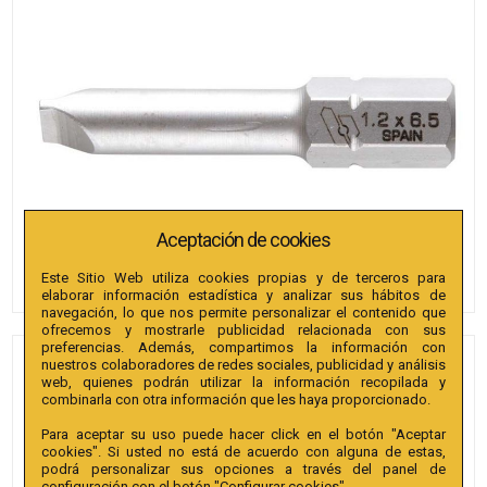
Aceptación de cookies
Este Sitio Web utiliza cookies propias y de terceros para
elaborar información estadística y analizar sus hábitos de
navegación, lo que nos permite personalizar el contenido que
ofrecemos y mostrarle publicidad relacionada con sus
preferencias. Además, compartimos la información con
nuestros colaboradores de redes sociales, publicidad y análisis
PUNTAS BIANDITZ RECTA 8 X
web, quienes podrán utilizar la información recopilada y
1.2 X 25MM 1/4" EXTRA 50U.
combinarla con otra información que les haya proporcionado.
Para aceptar su uso puede hacer click en el botón "Aceptar
Referencia
:
238078
cookies". Si usted no está de acuerdo con alguna de estas,
podrá personalizar sus opciones a través del panel de
Colección
:
Punta Recta 25mm 1/4" Extra.
configuración con el botón "Configurar cookies".