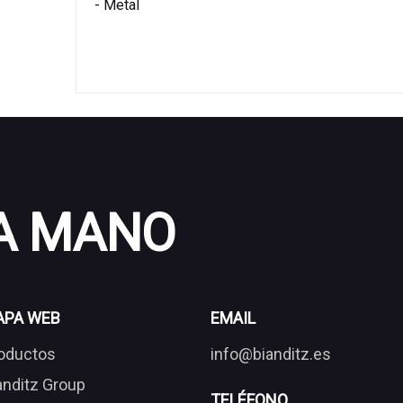
- Metal
 A MANO
APA WEB
EMAIL
oductos
info@bianditz.es
anditz Group
TELÉFONO