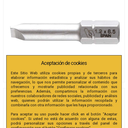
Aceptación de cookies
Este Sitio Web utiliza cookies propias y de terceros para
elaborar información estadística y analizar sus hábitos de
navegación, lo que nos permite personalizar el contenido que
ofrecemos y mostrarle publicidad relacionada con sus
preferencias. Además, compartimos la información con
nuestros colaboradores de redes sociales, publicidad y análisis
PUNTAS BIANDITZ RECTA 6.5
web, quienes podrán utilizar la información recopilada y
X 1.2 X 25MM 1/4" EXTRA 3U.
combinarla con otra información que les haya proporcionado.
Para aceptar su uso puede hacer click en el botón "Aceptar
Referencia
:
238606
cookies". Si usted no está de acuerdo con alguna de estas,
podrá personalizar sus opciones a través del panel de
Colección
:
Punta Recta 25mm 1/4" Extra.
configuración con el botón "Configurar cookies".