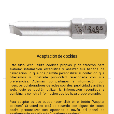
Aceptación de cookies
Este Sitio Web utiliza cookies propias y de terceros para
elaborar información estadística y analizar sus hábitos de
navegación, lo que nos permite personalizar el contenido que
ofrecemos y mostrarle publicidad relacionada con sus
preferencias. Además, compartimos la información con
nuestros colaboradores de redes sociales, publicidad y análisis
PUNTAS BIANDITZ RECTA 5.5
web, quienes podrán utilizar la información recopilada y
X 1 X 25MM 1/4" EXTRA 100U.
combinarla con otra información que les haya proporcionado.
Para aceptar su uso puede hacer click en el botón "Aceptar
Referencia
:
238065
cookies". Si usted no está de acuerdo con alguna de estas,
podrá personalizar sus opciones a través del panel de
Colección
:
Punta Recta 25mm 1/4" Extra.
configuración con el botón "Configurar cookies".