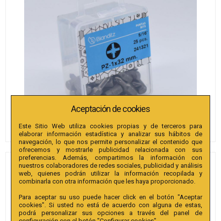
Aceptación de cookies
Este Sitio Web utiliza cookies propias y de terceros para
elaborar información estadística y analizar sus hábitos de
navegación, lo que nos permite personalizar el contenido que
ofrecemos y mostrarle publicidad relacionada con sus
preferencias. Además, compartimos la información con
nuestros colaboradores de redes sociales, publicidad y análisis
PUNTAS BIANDITZ PZ 4 X
web, quienes podrán utilizar la información recopilada y
32MM 5/16" 25U.
combinarla con otra información que les haya proporcionado.
Para aceptar su uso puede hacer click en el botón "Aceptar
Referencia
:
241324
cookies". Si usted no está de acuerdo con alguna de estas,
podrá personalizar sus opciones a través del panel de
Colección
:
Punta PZ 32mm 5/16"" extra
configuración con el botón "Configurar cookies".