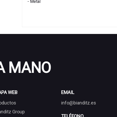
- Metal
 A MANO
APA WEB
EMAIL
oductos
info@bianditz.es
anditz Group
TELÉFONO