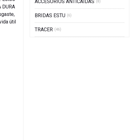
ACCESORIOS ANTICAIDAS
(8)
RA DURA
sgaste,
BRIDAS ESTU
(6)
ida útil
TRACER
(46)