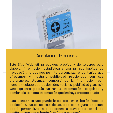
Aceptación de cookies
Este Sitio Web utiliza cookies propias y de terceros para
elaborar información estadística y analizar sus hábitos de
navegación, lo que nos permite personalizar el contenido que
ofrecemos y mostrarle publicidad relacionada con sus
preferencias. Además, compartimos la información con
nuestros colaboradores de redes sociales, publicidad y análisis
PUNTAS BIANDITZ PZ 2 X
web, quienes podrán utilizar la información recopilada y
32MM 5/16" 2U.
combinarla con otra información que les haya proporcionado.
Para aceptar su uso puede hacer click en el botón "Aceptar
Referencia
:
241332
cookies". Si usted no está de acuerdo con alguna de estas,
podrá personalizar sus opciones a través del panel de
Colección
:
Punta PZ 32mm 5/16"" extra
configuración con el botón "Configurar cookies".