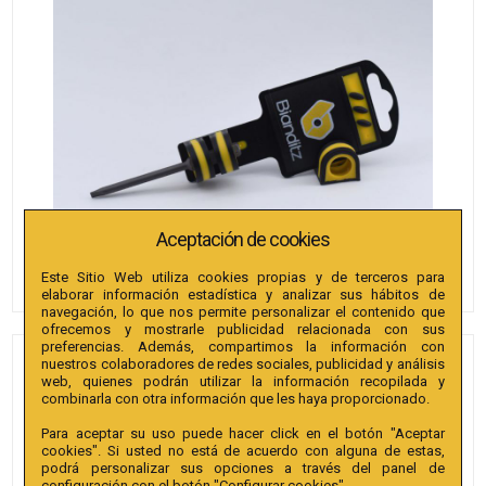
Aceptación de cookies
Este Sitio Web utiliza cookies propias y de terceros para
elaborar información estadística y analizar sus hábitos de
navegación, lo que nos permite personalizar el contenido que
ofrecemos y mostrarle publicidad relacionada con sus
preferencias. Además, compartimos la información con
nuestros colaboradores de redes sociales, publicidad y análisis
PUNTAS BIANDITZ PLANA 4 X
web, quienes podrán utilizar la información recopilada y
0.5 X 75MM 1/4" EXTRA 1U.
combinarla con otra información que les haya proporcionado.
Para aceptar su uso puede hacer click en el botón "Aceptar
Referencia
:
240081
cookies". Si usted no está de acuerdo con alguna de estas,
podrá personalizar sus opciones a través del panel de
Colección
:
Punta Recta 75mm 1/4" Extra.
configuración con el botón "Configurar cookies".