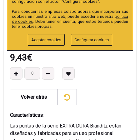
configuración con el botón "Configurar cookies".
Colección
:
Surtido PH 25mm
Para conocer las empresas colaboradoras que incorporan sus
EAN13
:
cookies en nuestro sitio web, puede acceder a nuestra
política
de cookies
. Debe tener en cuenta, que estos terceros pueden
tener cookies propias.
Aceptar cookies
Configurar cookies
9,43
€
Volver atrás
Características
:
Las puntas de la serie EXTRA DURA Bianditz están
diseñadas y fabricadas para un uso profesional