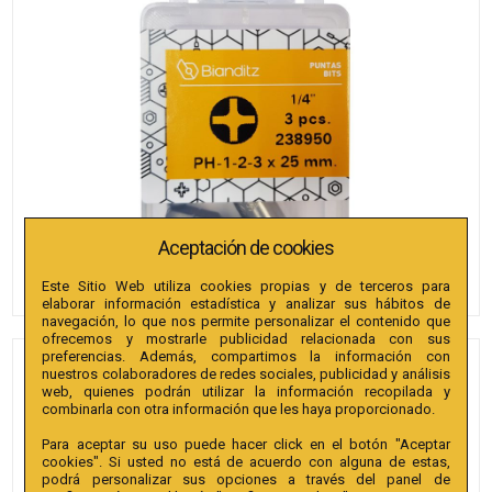
Aceptación de cookies
Este Sitio Web utiliza cookies propias y de terceros para
elaborar información estadística y analizar sus hábitos de
navegación, lo que nos permite personalizar el contenido que
ofrecemos y mostrarle publicidad relacionada con sus
preferencias. Además, compartimos la información con
PUNTAS BIANDITZ PH 1,2,3 X
nuestros colaboradores de redes sociales, publicidad y análisis
web, quienes podrán utilizar la información recopilada y
25MM 1/4" SURTIDO 3U.
combinarla con otra información que les haya proporcionado.
Ø10X60 MM.
Para aceptar su uso puede hacer click en el botón "Aceptar
cookies". Si usted no está de acuerdo con alguna de estas,
Referencia
:
238950
podrá personalizar sus opciones a través del panel de