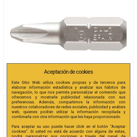
Aceptación de cookies
Este Sitio Web utiliza cookies propias y de terceros para
elaborar información estadística y analizar sus hábitos de
navegación, lo que nos permite personalizar el contenido que
ofrecemos y mostrarle publicidad relacionada con sus
preferencias. Además, compartimos la información con
PUNTAS BIANDITZ PH 1 X
nuestros colaboradores de redes sociales, publicidad y análisis
25MM 1/4" EXTRA 3U.
web, quienes podrán utilizar la información recopilada y
combinarla con otra información que les haya proporcionado.
Referencia
:
238621
Para aceptar su uso puede hacer click en el botón "Aceptar
cookies". Si usted no está de acuerdo con alguna de estas,
Colección
:
Punta PH 25mm 1/4" Extra.
podrá personalizar sus opciones a través del panel de