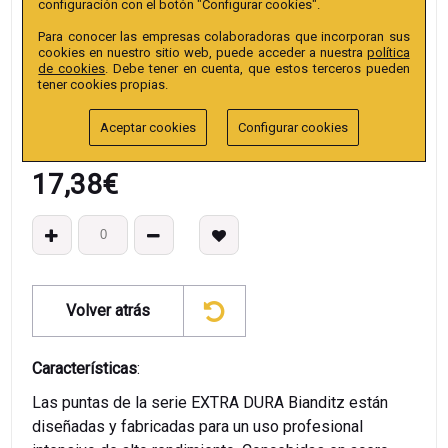
configuración con el botón "Configurar cookies".
Colección
:
Punta Hex. Seguridad 25mm 1/4" Extra.
Para conocer las empresas colaboradoras que incorporan sus
EAN13
:
cookies en nuestro sitio web, puede acceder a nuestra
política
de cookies
. Debe tener en cuenta, que estos terceros pueden
tener cookies propias.
Aceptar cookies
Configurar cookies
17,38
€
Volver atrás
Características
:
Las puntas de la serie EXTRA DURA Bianditz están
diseñadas y fabricadas para un uso profesional