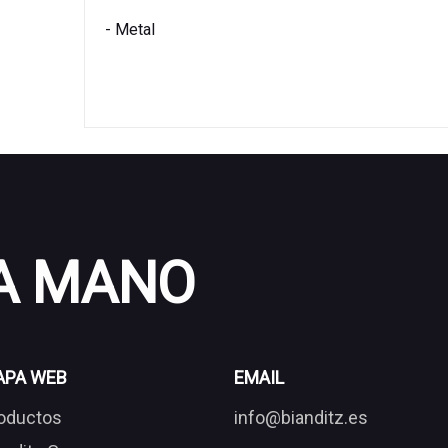
- Metal
 A MANO
APA WEB
EMAIL
oductos
info@bianditz.es