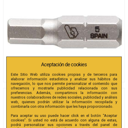
Aceptación de cookies
Este Sitio Web utiliza cookies propias y de terceros para
elaborar información estadística y analizar sus hábitos de
navegación, lo que nos permite personalizar el contenido que
ofrecemos y mostrarle publicidad relacionada con sus
preferencias. Además, compartimos la información con
PUNTAS BIANDITZ
nuestros colaboradores de redes sociales, publicidad y análisis
web, quienes podrán utilizar la información recopilada y
HEXAGONAL PULGADAS 7/64"
combinarla con otra información que les haya proporcionado.
X 25MM 1/4" EXTRA 50U.
Para aceptar su uso puede hacer click en el botón "Aceptar
cookies". Si usted no está de acuerdo con alguna de estas,
Referencia
:
238427
podrá personalizar sus opciones a través del panel de