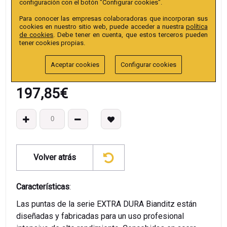
configuración con el botón "Configurar cookies".
Colección
:
Punta Hex. 25mm 1/4" Pulgadas Extra.
Para conocer las empresas colaboradoras que incorporan sus
EAN13
:
cookies en nuestro sitio web, puede acceder a nuestra
política
de cookies
. Debe tener en cuenta, que estos terceros pueden
tener cookies propias.
Aceptar cookies
Configurar cookies
197,85
€
Volver atrás
Características
:
Las puntas de la serie EXTRA DURA Bianditz están
diseñadas y fabricadas para un uso profesional