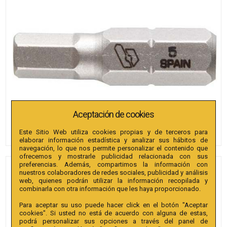
Aceptación de cookies
Este Sitio Web utiliza cookies propias y de terceros para
elaborar información estadística y analizar sus hábitos de
navegación, lo que nos permite personalizar el contenido que
ofrecemos y mostrarle publicidad relacionada con sus
preferencias. Además, compartimos la información con
PUNTAS BIANDITZ
nuestros colaboradores de redes sociales, publicidad y análisis
web, quienes podrán utilizar la información recopilada y
HEXAGONAL PULGADAS 7/32"
combinarla con otra información que les haya proporcionado.
X 25MM 1/4" EXTRA 50U.
Para aceptar su uso puede hacer click en el botón "Aceptar
cookies". Si usted no está de acuerdo con alguna de estas,
Referencia
:
238456
podrá personalizar sus opciones a través del panel de