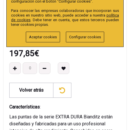
configuración con el botón "Configurar cookies".
Colección
:
Punta Hex. 25mm 1/4" Pulgadas Extra.
Para conocer las empresas colaboradoras que incorporan sus
EAN13
:
cookies en nuestro sitio web, puede acceder a nuestra
política
de cookies
. Debe tener en cuenta, que estos terceros pueden
tener cookies propias.
Aceptar cookies
Configurar cookies
197,85
€
Volver atrás
Características
:
Las puntas de la serie EXTRA DURA Bianditz están
diseñadas y fabricadas para un uso profesional