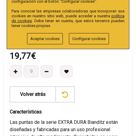
configuración con el botón "Configurar cookies".
Colección
:
Punta Hex. Bola 25mm 1/4" Extra.
Para conocer las empresas colaboradoras que incorporan sus
EAN13
:
cookies en nuestro sitio web, puede acceder a nuestra
política
de cookies
. Debe tener en cuenta, que estos terceros pueden
tener cookies propias.
Aceptar cookies
Configurar cookies
19,77
€
Volver atrás
Características
:
Las puntas de la serie EXTRA DURA Bianditz están
diseñadas y fabricadas para un uso profesional