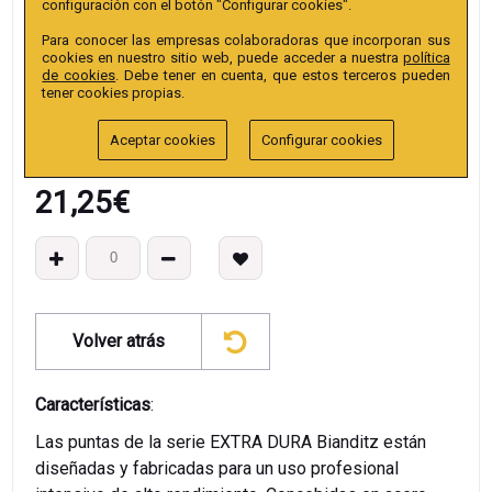
configuración con el botón "Configurar cookies".
Colección
:
Punta Hex. Bola 25mm 1/4" Extra.
Para conocer las empresas colaboradoras que incorporan sus
EAN13
:
cookies en nuestro sitio web, puede acceder a nuestra
política
de cookies
. Debe tener en cuenta, que estos terceros pueden
tener cookies propias.
Aceptar cookies
Configurar cookies
21,25
€
Volver atrás
Características
:
Las puntas de la serie EXTRA DURA Bianditz están
diseñadas y fabricadas para un uso profesional