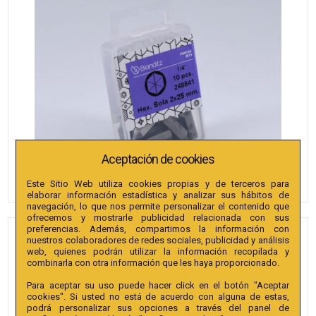
Aceptación de cookies
Este Sitio Web utiliza cookies propias y de terceros para
elaborar información estadística y analizar sus hábitos de
navegación, lo que nos permite personalizar el contenido que
ofrecemos y mostrarle publicidad relacionada con sus
preferencias. Además, compartimos la información con
PUNTAS BIANDITZ
nuestros colaboradores de redes sociales, publicidad y análisis
web, quienes podrán utilizar la información recopilada y
HEXAGONAL BOLA 5 X 25MM
combinarla con otra información que les haya proporcionado.
1/4" EXTRA 10U.
Para aceptar su uso puede hacer click en el botón "Aceptar
cookies". Si usted no está de acuerdo con alguna de estas,
Referencia
:
248845
podrá personalizar sus opciones a través del panel de