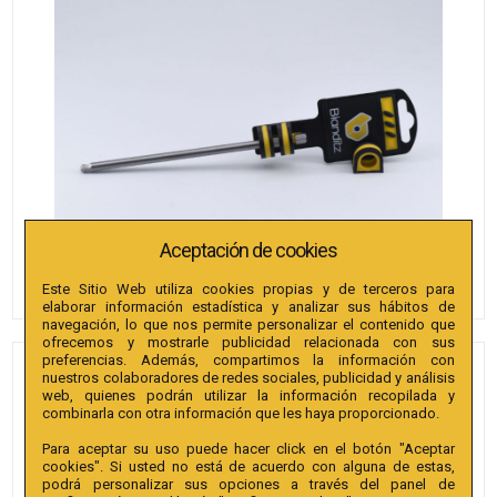
Aceptación de cookies
Este Sitio Web utiliza cookies propias y de terceros para
elaborar información estadística y analizar sus hábitos de
navegación, lo que nos permite personalizar el contenido que
ofrecemos y mostrarle publicidad relacionada con sus
preferencias. Además, compartimos la información con
PUNTAS BIANDITZ
nuestros colaboradores de redes sociales, publicidad y análisis
web, quienes podrán utilizar la información recopilada y
HEXAGONAL BOLA 2.5 X
combinarla con otra información que les haya proporcionado.
150MM 1/4" EXTRA 50U.
Para aceptar su uso puede hacer click en el botón "Aceptar
cookies". Si usted no está de acuerdo con alguna de estas,
Referencia
:
248413
podrá personalizar sus opciones a través del panel de