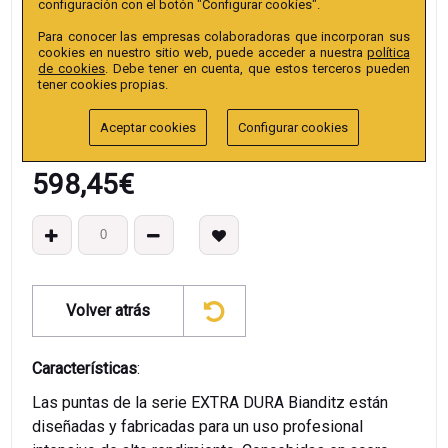
configuración con el botón "Configurar cookies".
Colección
:
Punta Hex. Bola 150mm 1/4" Extra.
Para conocer las empresas colaboradoras que incorporan sus
EAN13
:
cookies en nuestro sitio web, puede acceder a nuestra
política
de cookies
. Debe tener en cuenta, que estos terceros pueden
tener cookies propias.
Aceptar cookies
Configurar cookies
598,45
€
Volver atrás
Características
:
Las puntas de la serie EXTRA DURA Bianditz están
diseñadas y fabricadas para un uso profesional