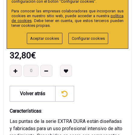
configuración con el botón "Configurar cookies".
Colección
:
Punta Hex Hex. conductor 10mm extra
Para conocer las empresas colaboradoras que incorporan sus
EAN13
:
cookies en nuestro sitio web, puede acceder a nuestra
política
de cookies
. Debe tener en cuenta, que estos terceros pueden
tener cookies propias.
Aceptar cookies
Configurar cookies
32,80
€
Volver atrás
Características
:
Las puntas de la serie EXTRA DURA están diseñadas
y fabricadas para un uso profesional intensivo de alto