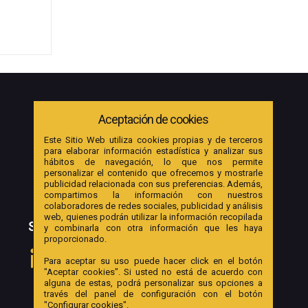
Aceptación de cookies
Este Sitio Web utiliza cookies propias y de terceros
para elaborar información estadística y analizar sus
hábitos de navegación, lo que nos permite
personalizar el contenido que ofrecemos y mostrarle
publicidad relacionada con sus preferencias. Además,
compartimos la información con nuestros
colaboradores de redes sociales, publicidad y análisis
web, quienes podrán utilizar la información recopilada
SOCIAL
y combinarla con otra información que les haya
proporcionado.
Para aceptar su uso puede hacer click en el botón
"Aceptar cookies". Si usted no está de acuerdo con
alguna de estas, podrá personalizar sus opciones a
través del panel de configuración con el botón
"Configurar cookies".