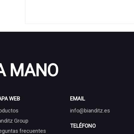
 A MANO
APA WEB
EMAIL
oductos
info@bianditz.es
anditz Group
TELÉFONO
eguntas frecuentes