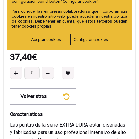
configuración con el botón "Configurar cookies".
Colección
:
Punta Hex. 30mm 5/16"" extra
Para conocer las empresas colaboradoras que incorporan sus
EAN13
:
cookies en nuestro sitio web, puede acceder a nuestra
política
de cookies
. Debe tener en cuenta, que estos terceros pueden
tener cookies propias.
Aceptar cookies
Configurar cookies
37,40
€
Volver atrás
Características
:
Las puntas de la serie EXTRA DURA están diseñadas
y fabricadas para un uso profesional intensivo de alto