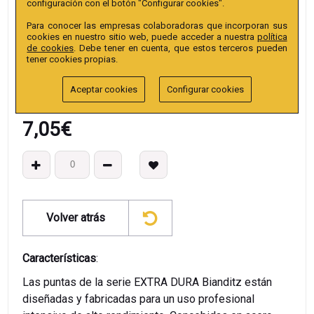
configuración con el botón "Configurar cookies".
Colección
:
Punta Hex. 50mm 1/4" Extra.
Para conocer las empresas colaboradoras que incorporan sus
EAN13
:
cookies en nuestro sitio web, puede acceder a nuestra
política
de cookies
. Debe tener en cuenta, que estos terceros pueden
tener cookies propias.
Aceptar cookies
Configurar cookies
7,05
€
Volver atrás
Características
:
Las puntas de la serie EXTRA DURA Bianditz están
diseñadas y fabricadas para un uso profesional