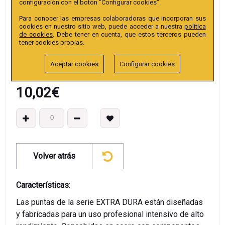
configuración con el botón "Configurar cookies".
Colección
:
Punta Hex. 30mm 5/16"" extra
Para conocer las empresas colaboradoras que incorporan sus
EAN13
:
cookies en nuestro sitio web, puede acceder a nuestra
política
de cookies
. Debe tener en cuenta, que estos terceros pueden
tener cookies propias.
Aceptar cookies
Configurar cookies
10,02
€
Volver atrás
Características
:
Las puntas de la serie EXTRA DURA están diseñadas
y fabricadas para un uso profesional intensivo de alto