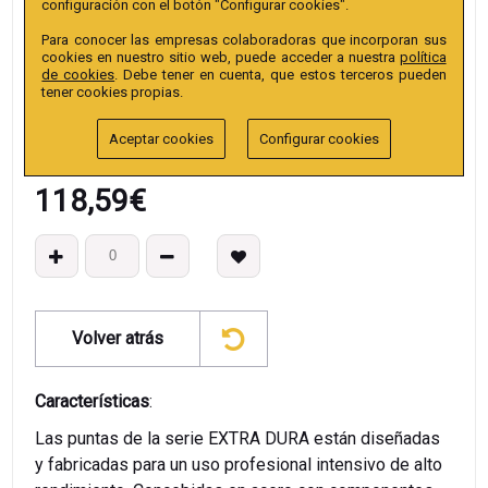
configuración con el botón "Configurar cookies".
Colección
:
Punta Hex Hex. conductor 10mm extra
Para conocer las empresas colaboradoras que incorporan sus
EAN13
:
cookies en nuestro sitio web, puede acceder a nuestra
política
de cookies
. Debe tener en cuenta, que estos terceros pueden
tener cookies propias.
Aceptar cookies
Configurar cookies
118,59
€
Volver atrás
Características
:
Las puntas de la serie EXTRA DURA están diseñadas
y fabricadas para un uso profesional intensivo de alto