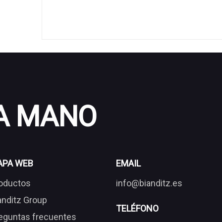
 A MANO
APA WEB
EMAIL
oductos
info@bianditz.es
anditz Group
TELÉFONO
eguntas frecuentes