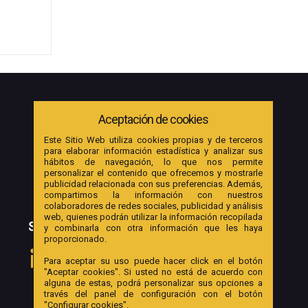
Aceptación de cookies
Este Sitio Web utiliza cookies propias y de terceros
para elaborar información estadística y analizar sus
hábitos de navegación, lo que nos permite
personalizar el contenido que ofrecemos y mostrarle
publicidad relacionada con sus preferencias. Además,
compartimos la información con nuestros
colaboradores de redes sociales, publicidad y análisis
web, quienes podrán utilizar la información recopilada
SOCIAL
y combinarla con otra información que les haya
proporcionado.
Para aceptar su uso puede hacer click en el botón
"Aceptar cookies". Si usted no está de acuerdo con
alguna de estas, podrá personalizar sus opciones a
través del panel de configuración con el botón
"Configurar cookies".