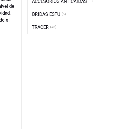
ACCESORIOS ANTICAIDAS
(8)
nivel de
vidad,
BRIDAS ESTU
(6)
do el
TRACER
(46)