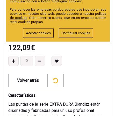
configuración con el botón "Configurar cookies".
Colección
:
Punta Hex. 25mm 1/4" Extra.
Para conocer las empresas colaboradoras que incorporan sus
EAN13
:
cookies en nuestro sitio web, puede acceder a nuestra
política
de cookies
. Debe tener en cuenta, que estos terceros pueden
tener cookies propias.
Aceptar cookies
Configurar cookies
122,09
€
Volver atrás
Características
:
Las puntas de la serie EXTRA DURA Bianditz están
diseñadas y fabricadas para un uso profesional